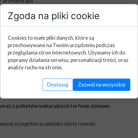
- aromaterapii
- ogrodnicze
Zgoda na pliki cookie
- rozpoznawanie roślin
- przyrodnicze
oraz warsztaty:
Cookies to małe pliki danych, które są
- fotograficzne
przechowywane na Twoim urządzeniu podczas
- rękodzieło
przeglądania stron internetowych. Używamy ich do
Zachęcamy do skorzystania z weekendów tematycznych,
poprawy działania serwisu, personalizacji treści, oraz
których ofertę cały czas uaktualniamy:
analizy ruchu na stronie.
-intensywnie jeździeckich
- jeździeckich z nauką lonżowania
Dostosuj
Zezwól na wszystkie
- konie i zioła
- weekendy plenerowe
oraz z pobytów wakacyjnych i w ferie zimowe.
więcej szczegółów w zakładce oferty i cenniki