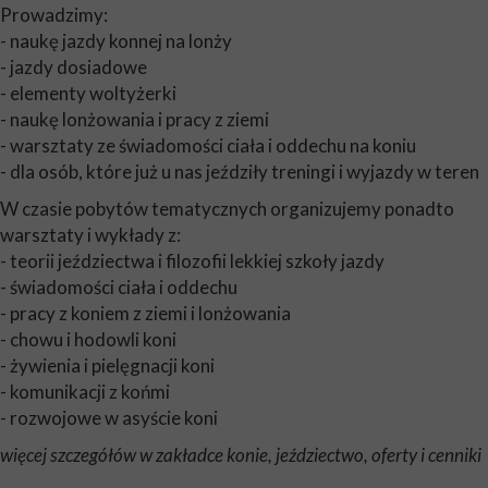
Prowadzimy:
- naukę jazdy konnej na lonży
- jazdy dosiadowe
- elementy woltyżerki
- naukę lonżowania i pracy z ziemi
- warsztaty ze świadomości ciała i oddechu na koniu
- dla osób, które już u nas jeździły treningi i wyjazdy w teren
W czasie pobytów tematycznych organizujemy ponadto
warsztaty i wykłady z:
- teorii jeździectwa i filozofii lekkiej szkoły jazdy
- świadomości ciała i oddechu
- pracy z koniem z ziemi i lonżowania
- chowu i hodowli koni
- żywienia i pielęgnacji koni
- komunikacji z końmi
- rozwojowe w asyście koni
więcej szczegółów w zakładce konie, jeździectwo, oferty i cenniki