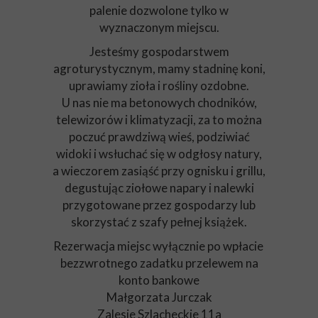
palenie dozwolone tylko w
wyznaczonym miejscu.
Jesteśmy gospodarstwem
agroturystycznym, mamy stadninę koni,
uprawiamy zioła i rośliny ozdobne.
U nas nie ma betonowych chodników,
telewizorów i klimatyzacji, za to można
poczuć prawdziwą wieś, podziwiać
widoki i wsłuchać się w odgłosy natury,
a wieczorem zasiąść przy ognisku i grillu,
degustując ziołowe napary i nalewki
przygotowane przez gospodarzy lub
skorzystać z szafy pełnej książek.
Rezerwacja miejsc wyłącznie po wpłacie
bezzwrotnego zadatku przelewem na
konto bankowe
Małgorzata Jurczak
Zalesie Szlacheckie 11a