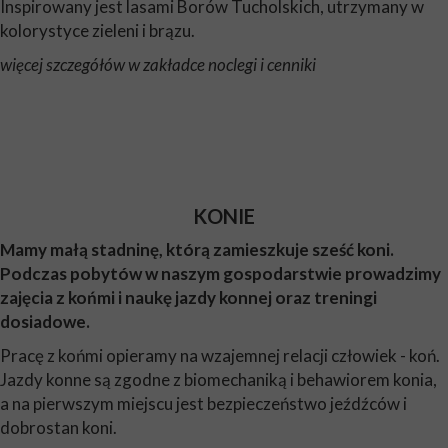
Inspirowany jest lasami Borów Tucholskich, utrzymany w
kolorystyce zieleni i brązu.
więcej szczegółów w zakładce noclegi i cenniki
KONIE
Mamy małą stadninę, którą zamieszkuje sześć koni.
Podczas pobytów w naszym gospodarstwie prowadzimy
zajęcia z końmi i naukę jazdy konnej oraz treningi
dosiadowe.
Pracę z końmi opieramy na wzajemnej relacji człowiek - koń.
Jazdy konne są zgodne z biomechaniką i behawiorem konia,
a na pierwszym miejscu jest bezpieczeństwo jeźdźców i
dobrostan koni.