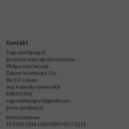
Kontakt
Zagroda Hipogryf
gospodarstwo agroturystyczne
Małgorzata Jurczak
Zalesie Szlacheckie 11a
86-141 Lniano
woj. kujawsko-pomorskie
606311456
zagrodahipogryf@gmail.com
gosia.opti@wp.pl
konto bankowe:
19 1050 1924 1000 0090 4557 2212