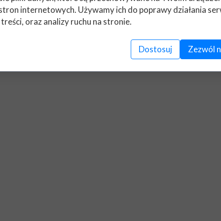
stron internetowych. Używamy ich do poprawy działania ser
 treści, oraz analizy ruchu na stronie.
www.facebook.com/zagrodahipogryf
e warsztaty, konie i ogród będziemy wdzięczni za wsparcie n
Dostosuj
Zezwól n