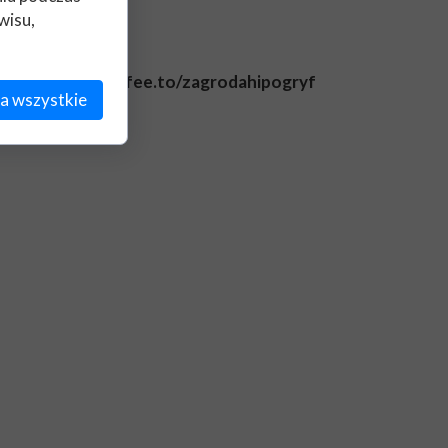
wisu,
a
https://buycoffee.to/zagrodahipogryf
a wszystkie