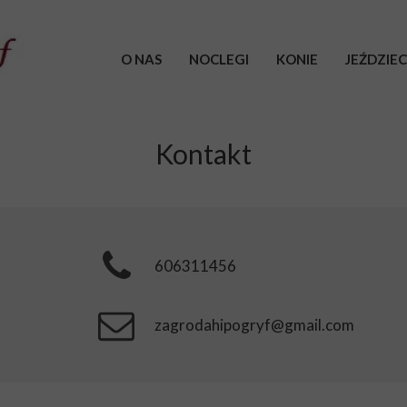
O NAS
NOCLEGI
KONIE
JEŹDZI
Kontakt
606311456
zagrodahipogryf@gmail.com