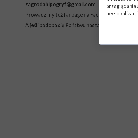
zagrodahipogryf@gmail.com
przeglądania 
personalizacji
Prowadzimy też fanpage na Facebooku
https://
A jeśli podoba się Państwu nasza twórczość, nasz